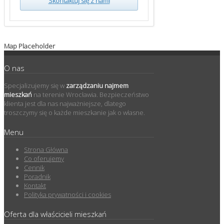
Skontaktuj się z nami
Map Placeholder
O nas
Specjalizujemy się w
zarządzaniu najmem
mieszkań
na terenie Wrocławia. Bezpieczeństwo
klienta jest dla nas najważniejsze, dlatego
troszczymy się o każde mieszkanie jak o własne.
Menu
Strona Główna
Co oferujemy
Cennik
Poradnik
Kontakt
Polityka prywatności i cookies
Oferta dla właścicieli mieszkań