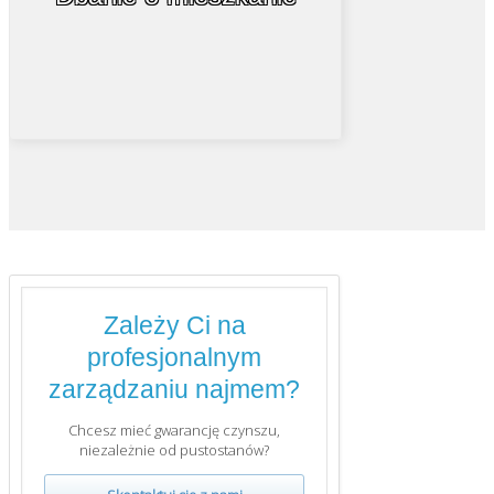
własne, zajmiemy się profesjonalną
.
mieszkaniem do wynajęcia
opieką nad
Zależy Ci na
profesjonalnym
zarządzaniu najmem?
Chcesz mieć gwarancję czynszu,
niezależnie od pustostanów?