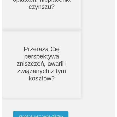
sprawami formalnoprawnymi.
czynszu?
Przeraża Cię
perspektywa
Wybieramy odpowiedzialnych
najemców, monitorujemy stan
zniszczeń, awarii i
mieszkania, zajmujemy się bieżącymi
naprawami. Nasza firma posiada polisę
związanych z tym
OC.
kosztów?
Zapoznaj się z pełną ofertą »